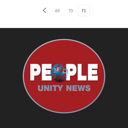
69
70
71