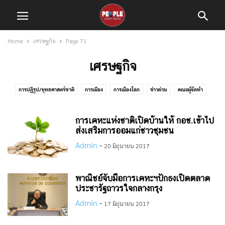
Home
เศรษฐกิจ
Page 71
เศรษฐกิจ
การปฏิรูป/ยุทธศาสตร์ชาติ
การเมือง
การเมืองโลก
ข่าวด่วน
คณะผู้จัดทำ
ความสัมพันธ์ต่างประเทศ
ความสามัคคี/ปรองดอง
สถานการณ์
สถานการณ์โลก
สังคม
เศรษฐกิจ
เศรษฐกิจโลก
ใต้ร่มพระบารมี
ไม่มีหมวดหมู่
การเคหะแห่งชาติเปิดบ้านให้ กอช.เข้าไป
ส่งเสริมการออมแก่ชาวชุมชน
Admin
-
20 มิถุนายน 2017
พาณิชย์จับมือการเคหะฯปักธงเปิดตลาด
ประชารัฐถาวรใจกลางกรุง
Admin
-
17 มิถุนายน 2017