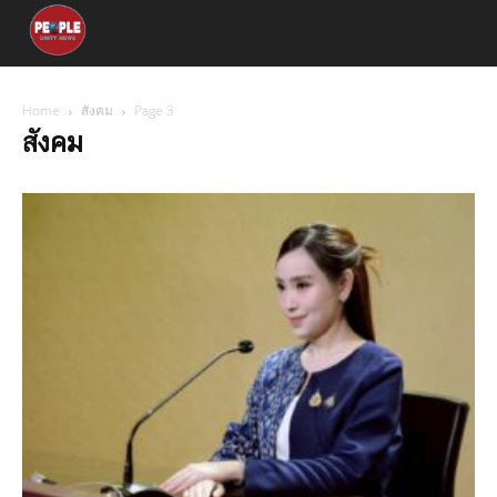
Home
สังคม
Page 3
สังคม
การปฏิรูป/ยุทธศาสตร์ชาติ
การเมือง
การเมืองโลก
ข่าวด่วน
คณะผู้จัดทำ
ความสัมพันธ์ต่างประเทศ
ความสามัคคี/ปรองดอง
สถานการณ์
สถานการณ์โลก
สังคม
เศรษฐกิจ
เศรษฐกิจโลก
ใต้ร่มพระบารมี
ไม่มีหมวดหมู่