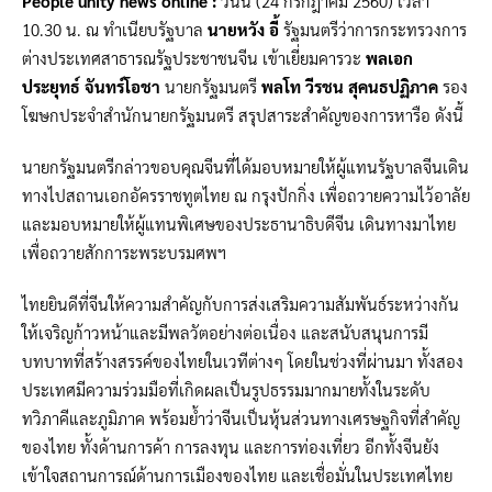
People unity news online :
วันนี้ (24 กรกฎาคม 2560) เวลา
10.30 น. ณ ทำเนียบรัฐบาล
นายหวัง อี้
รัฐมนตรีว่าการกระทรวงการ
ต่างประเทศสาธารณรัฐประชาชนจีน เข้าเยี่ยมคารวะ
พลเอก
ประยุทธ์ จันทร์โอชา
นายกรัฐมนตรี
พลโท วีรชน สุคนธปฏิภาค
รอง
โฆษกประจำสำนักนายกรัฐมนตรี สรุปสาระสำคัญของการหารือ ดังนี้
นายกรัฐมนตรีกล่าวขอบคุณจีนที่ได้มอบหมายให้ผู้แทนรัฐบาลจีนเดิน
ทางไปสถานเอกอัครราชทูตไทย ณ กรุงปักกิ่ง เพื่อถวายความไว้อาลัย
และมอบหมายให้ผู้แทนพิเศษของประธานาธิบดีจีน เดินทางมาไทย
เพื่อถวายสักการะพระบรมศพฯ
ไทยยินดีที่จีนให้ความสำคัญกับการส่งเสริมความสัมพันธ์ระหว่างกัน
ให้เจริญก้าวหน้าและมีพลวัตอย่างต่อเนื่อง และสนับสนุนการมี
บทบาทที่สร้างสรรค์ของไทยในเวทีต่างๆ โดยในช่วงที่ผ่านมา ทั้งสอง
ประเทศมีความร่วมมือที่เกิดผลเป็นรูปธรรมมากมายทั้งในระดับ
ทวิภาคีและภูมิภาค พร้อมย้ำว่าจีนเป็นหุ้นส่วนทางเศรษฐกิจที่สำคัญ
ของไทย ทั้งด้านการค้า การลงทุน และการท่องเที่ยว อีกทั้งจีนยัง
เข้าใจสถานการณ์ด้านการเมืองของไทย และเชื่อมั่นในประเทศไทย