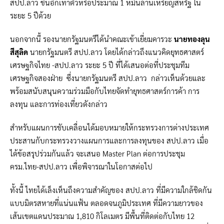
สปป.ลาว ขึ้นอีกเท่าตัวหรือประมาณ 1 หมื่นล้านเหรียญสหรัฐ ใน
ระยะ 5 ปีด้วย
นอกจากนี้ รองนายกรัฐมนตรีได้นำคณะเข้าเยี่ยมคารวะ
นายทองลุน
สีสุลิด
นายกรัฐมนตรี สปป.ลาว โดยได้กล่าวถึงแนวคิดยุทธศาสตร์
เศรษฐกิจไทย -สปป.ลาว ระยะ 5 ปี ที่ได้เสนอต่อที่ประชุมทีม
เศรษฐกิจสองฝ่าย ซึ่งนายกรัฐมนตรี สปป.ลาว กล่าวเห็นด้วยและ
พร้อมสนับสนุนความร่วมมือกับไทยจัดทำยุทธศาสตร์การค้า การ
ลงทุน และการท่องเที่ยวดังกล่าว
สำหรับแผนการขับเคลื่อนได้มอบหมายให้กระทรวงการต่างประเทศ
ประสานกับกระทรวงวางแผนการและการลงทุนของ สปป.ลาว เมื่อ
ได้ข้อสรุปร่วมกันแล้ว จะเสนอ Master Plan ต่อการประชุม
ครม.ไทย-สปป.ลาว เพื่อพิจารณาในโอกาสต่อไป
ทั้งนี้ ไทยได้เล็งเห็นถึงความสำคัญของ สปป.ลาว ที่มีความใกล้ชิดกัน
แบบมิตรสหายที่แน่นแฟ้น ตลอดจนภูมิประเทศ ที่มีความยาวของ
เส้นเขตแดนประมาณ 1,810 กิโลเมตร มีพื้นที่ติดต่อกับไทย 12