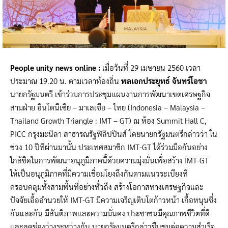
People unity news online :
เมื่อวันที่ 29 เมษายน 2560 เวลา
ประมาณ 19.20 น. ตามเวลาท้องถิ่น
พลเอกประยุทธ์ จันทร์โอชา
นายกรัฐมนตรี เข้าร่วมการประชุมแผนงานการพัฒนาเขตเศรษฐกิจ
สามฝ่าย อินโดนีเซีย – มาเลเซีย – ไทย (Indonesia – Malaysia –
Thailand Growth Triangle : IMT – GT) ณ ห้อง Summit Hall C,
PICC กรุงมะนิลา สาธารณรัฐฟิลิปปินส์ โดยนายกรัฐมนตรีกล่าวว่า ใน
ช่วง 10 ปีที่ผ่านมานั้น ประเทศสมาชิก IMT-GT ได้ร่วมมือกันอย่าง
ใกล้ชิดในการพัฒนาอนุภูมิภาคนี้ด้วยความมุ่งมั่นเพื่อสร้าง IMT-GT
ให้เป็นอนุภูมิภาคที่มีความเชื่อมโยงถึงกันตามแนวระเบียงที่
ครอบคลุมทั้งสามพื้นที่อย่างทั่วถึง สร้างโอกาสทางเศรษฐกิจและ
ปัจจัยเอื้ออำนวยให้ IMT-GT มีความเจริญเติบโตก้าวหน้า เกื้อหนุนซึ่ง
กันและกัน มีสันติภาพและความมั่นคง ประชาชนมีคุณภาพชีวิตที่ดี
และลดช่องว่างระหว่างกัน นายกรัฐมนตรีกล่าวชื่นชมต่อความสำเร็จ