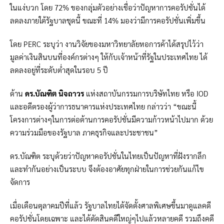
ในแง่บวก โดย 72% ของกลุ่มตัวอย่างเชื่อว่าปัญหาการคอรัปชั่นได้
ลดลงภายใต้รัฐบาลชุดนี้ ขณะที่ 14% มองว่ามีการคอรัปชั่นเพิ่มขึ้น
โดย PERC ระบุว่า งานวิจัยของมหาวิทยาลัยหอการค้าได้สรุปไว้ว่า
มูลค่าเงินสินบนที่องค์กรต่างๆ ให้กับเจ้าหน้าที่รัฐในประเทศไทย ได้
ลดลงอยู่ที่ระดับต่ำสุดในรอบ 5 ปี
ด้าน
ดร.บัณฑิต นิจถาวร
แห่งสถาบันกรรมการบริษัทไทย หรือ IOD
และอดีตรองผู้ว่าการธนาคารแห่งประเทศไทย กล่าวว่า “ขณะนี้
โครงการต่างๆในการต่อต้านการคอรัปชั่นมีความก้าวหน้าไปมาก ด้วย
ความร่วมมือของรัฐบาล ภาคธุรกิจและประชาชน”
ดร.บัณฑิต ระบุด้วยว่าปัญหาคอรัปชั่นในไทยเป็นปัญหาที่ฝังรากลึก
และทำกันอย่างเป็นระบบ จึงต้องอาศัยทุกฝ่ายในการช่วยกันแก้ไข
จัดการ
เมื่อเดือนตุลาคมปีที่แล้ว รัฐบาลไทยได้จัดตั้งศาลพิเศษขึ้นมาดูแลคดี
คอรัปชั่นโดยเฉพาะ และได้ตัดสินคดีใหญ่ๆไปแล้วหลายคดี รวมถึงคดี