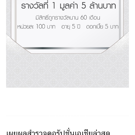
เผยผลสำรวจคอรัปชั่นเอเชียล่าสุด