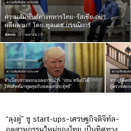
ความสัมพันธ์ต่างประเทศ
ความสัมพันธ์ทางทหารไทย-รัสเซีย อย่า
ผลีผลาม!! โดย พูลเดช กรรณิการ์
19 เมษายน 2017
Admin
-
ความสัมพันธ์ต่างประเทศ
ความสัมพันธ์ต
ทำเนียบขาวออกแถลงการณ์ว่า “ปธน.ทรัมป์ได้
จากถูกติดธ
โทรศัพท์มาพูดคุยกับพลเอกประยุทธ์”
ผู้ตรวจสอบ
“ลุงตู่” ชู start-ups–เศรษฐกิจดิจิทัล–
อุตสาหกรรมใหม่ของไทย เป็นทิศทาง