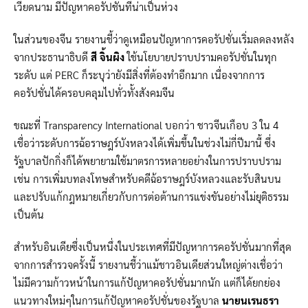
เวียดนาม มีปัญหาคอรัปชั่นที่น่าเป็นห่วง
ในส่วนของจีน รายงานชี้ว่าดูเหมือนปัญหาการคอรัปชั่นเริ่มลดลงหลัง
จากประธานาธิบดี
สี จิ้นผิง
ใช้นโยบายปราบปรามคอรัปชั่นในทุก
ระดับ แต่ PERC ก็ระบุว่ายังมีสิ่งที่ต้องทำอีกมาก เนื่องจากการ
คอรัปชั่นได้ครอบคลุมไปทั่วทั้งสังคมจีน
ขณะที่ Transparency International บอกว่า ชาวจีนเกือบ 3 ใน 4
เชื่อว่าระดับการฉ้อราษฎร์บังหลวงได้เพิ่มขึ้นในช่วงไม่กี่ปีมานี้ ซึ่ง
รัฐบาลปักกิ่งก็ได้พยายามใช้มาตรการหลายอย่างในการปราบปราม
เช่น การเพิ่มบทลงโทษสำหรับคดีฉ้อราษฎร์บังหลวงและรับสินบน
และปรับแก้กฎหมายเกี่ยวกับการต่อต้านการแข่งขันอย่างไม่ยุติธรรม
เป็นต้น
สำหรับอินเดียซึ่งเป็นหนึ่งในประเทศที่มีปัญหาการคอรัปชั่นมากที่สุด
จากการสำรวจครั้งนี้ รายงานชี้ว่าแม้ชาวอินเดียส่วนใหญ่ต่างเชื่อว่า
ไม่มีความก้าวหน้าในการแก้ปัญหาคอรัปชั่นมากนัก แต่ก็ได้ยกย่อง
แนวทางใหม่ๆในการแก้ปัญหาคอรัปชั่นของรัฐบาล
นายนเรนธรา