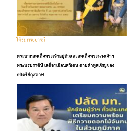
ใต้ร่มพระบารมี
เศรษฐกิจโลก
พระบาทสมเด็จพระเจ้าอยู่หัวและสมเด็จพระนางเจ้าฯ
“เอกนิติ” หนึ่งเดียวจากอาเซียน ร่วมเสวนาเศษฐ
พระบรมราชินี เสด็จฯเยือนสวีเดน ตามคำทูลเชิญของ
กิจบนเวทีการเงินโลก
กษัตริย์กุสตาฟ
Admin
-
17 เมษายน 2026