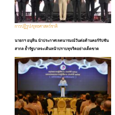
ลงทุนหุ้นคุณภาพ รับผลตอบแทน
ที่ดี
การปฏิรูป/ยุทธศาสตร์ชาติ
เศรษฐกิจโลก
นายกฯ อนุทิน นำประกาศเจตนารมณ์วันต่อต้านคอร์รัปชัน
โดย
Admin
สากล ย้ำรัฐบาลจะเดินหน้าปราบทุจริตอย่างเด็ดขาด
-
19 ตุลาคม 2024