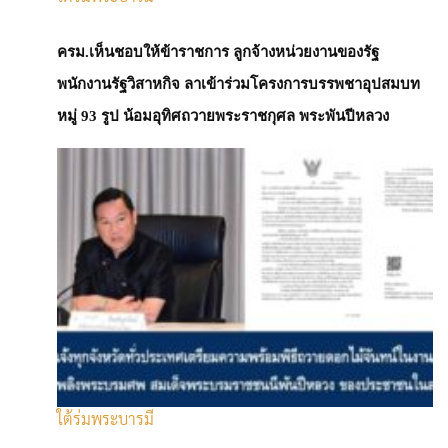
ครม.เห็นชอบให้ข้าราชการ ลูกจ้างหน่วยงานของรัฐ
พนักงานรัฐวิสาหกิจ ลาเข้าร่วมโครงการบรรพชาอุปสมบท
หมู่ 93 รูป น้อมอุทิศถวายพระราชกุศล พระพันปีหลวง
เศรษฐกิจโลก
นายกฯ ประชุมสภาความมั่นคง ย้ำท่าทีไทย
เป็นกลาง พร้อมรับคนไทยกลับประเทศ
ใต้ร่มพระบารมี