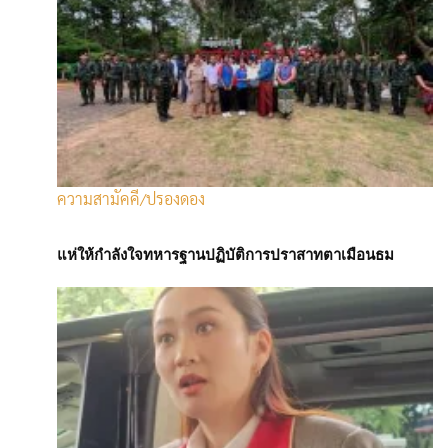
สหรัฐฯ และต่อโลก อาจน่ากังวลอย่างยิ่ง เนื่องจากสหรัฐฯ เป็น
เศรษฐกิจที่ใหญ่ที่สุดในโลก”
นอกจากนี้ ลาการ์ดยังกล่าวอีกว่า คำตัดสินของศาลอุทธรณ์สหรัฐฯ เมื่อ
วันศุกร์ (29 ส.ค.) ที่ระบุว่า ภาษีศุลกากรที่ทรัมป์ประกาศใช้นั้นไม่ชอบ
ด้วยกฎหมาย ยิ่งซ้ำเติมความไม่แน่นอนต่อแนวโน้มเศรษฐกิจโลก
Advertisement
ความสามัคคี/ปรองดอง
แห่ให้กำลังใจทหารฐานปฏิบัติการปราสาทตาเมือนธม