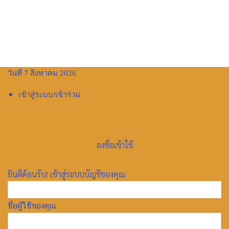
วันที่ 7 สิงหาคม 2026
เข้าสู่ระบบ/เข้าร่วม
หน้าแรก
เศรษฐกิจโลก
เศรษฐกิจโลก
ลงชื่อเข้าใช้
การปฏิรูป/ยุทธศาสตร์ชาติ
การเมือง
การเมืองโลก
ข่าวด่วน
คณะผู้จัดทำ
ยินดีต้อนรับ! เข้าสู่ระบบบัญชีของคุณ
ความสัมพันธ์ต่างประเทศ
ความสามัคคี/ปรองดอง
สถานการณ์
สถานการณ์โลก
สังคม
เศรษฐกิจ
เศรษฐกิจโลก
ใต้ร่มพระบารมี
ไม่มีหมวดหมู่
ชื่อผู้ใช้ของคุณ