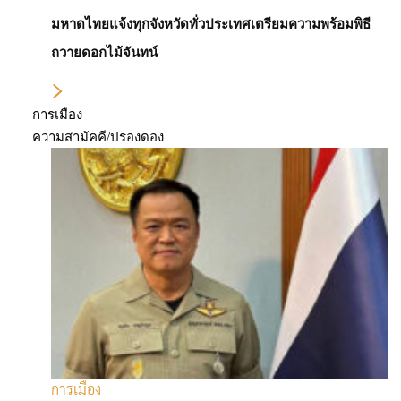
มหาดไทยแจ้งทุกจังหวัดทั่วประเทศเตรียมความพร้อมพิธี
ถวายดอกไม้จันทน์
การเมือง
ความสามัคคี/ปรองดอง
เศรษฐกิจโลก
ธนาคารกลางฟิลิปปินส์มีแนวโน้มปรับลดอัตรา
ดอกเบี้ยลงอีกในปีนี้
คริสติน ลาการ์ด เตือนเศรษฐกิจ
โลกเสี่ยงกระทบหนัก หากทรัมป์
แทรกแซงเฟด
การเมือง