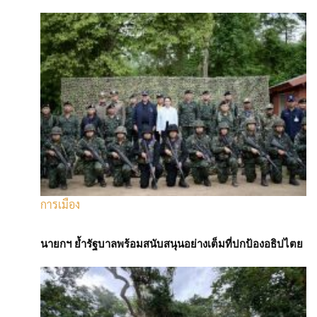
1 กันยายน 2568
คริสติน ลาการ์ด
ประธานธนาคารกลางยุโรป (ECB)
กล่าวในวันนี้ (1 ก.ย.) ว่า ความพยายามของประธานาธิบดีโดนัลด์
ทรัมป์ ผู้นำสหรัฐฯ ที่จะปลดเจอโรม พาเวล ประธานธนาคารกลาง
สหรัฐฯ (เฟด) หรือลิซา คุก สมาชิกคณะกรรมการผู้ว่าการเฟด ออกจาก
ตำแหน่ง ถือเป็นอันตรายอย่างร้ายแรงต่อเศรษฐกิจสหรัฐฯ และ
เศรษฐกิจโลก
ทรัมป์กล่าวโจมตีเจอโรม พาวเวล อยู่หลายครั้ง จากการที่ประธานเฟด
ไม่ยอมปรับลดอัตราดอกเบี้ย และขู่ว่าจะปลดเขาออกจากตำแหน่ง
นอกจากนี้ ทรัมป์ยังพยายามปลดลิซา คุก ซึ่งได้รับการแต่งตั้งในสมัย
การเมือง
ประธานาธิบดีโจ ไบเดน โดยกล่าวหาว่าเธอทุจริตด้วยการให้ข้อมูลเท็จ
เกี่ยวกับการกู้เงินเพื่อซื้อที่อยู่อาศัย
นายกฯ ย้ำรัฐบาลพร้อมสนับสนุนอย่างเต็มที่ปกป้องอธิปไตย
ลาการ์ดกล่าวกับสถานีวิทยุของฝรั่งเศสว่า “หากนโยบายการเงินของ
สหรัฐฯ ไม่เป็นอิสระอีกต่อไป และต้องพึ่งพาการชี้นำจากคนใดคนหนึ่ง
ถึงตอนนั้น ดิฉันเชื่อว่าผลกระทบที่จะเกิดขึ้นต่อดุลยภาพของเศรษฐกิจ