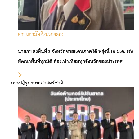
ความสามัคคี/ปรองดอง
นายกฯ ลงพื้นที่ 3 จังหวัดชายแดนภาคใต้ พรุ่งนี้ 16 ม.ค. เร่ง
พัฒนาพื้นที่ทุกมิติ ต้องเท่าเทียมทุกจังหวัดของประเทศ
การปฏิรูป/ยุทธศาสตร์ชาติ
Krungthai ชี้เศรษฐกิจสหรัฐฯ
Soft Landing ตลาดผันผวน แนะ