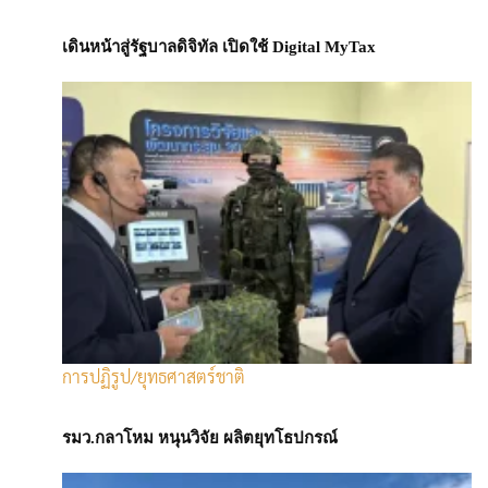
2567 โดยยังคงมุมมองว่า เศรษฐกิจสหรัฐฯ จะชะลอลง แต่ไม่ถดถอย
และเดินหน้าไปสู่ภาวะ Soft Landing โดยเงินเฟ้อทั่วโลกมีการทยอย
เดินหน้าสู่รัฐบาลดิจิทัล เปิดใช้ Digital MyTax
ปรับตัวลง กลับเข้าสู่กรอบเป้าหมาย ส่งผลให้ธนาคารกลางทั่วโลก จะ
เริ่มวัฏจักรการลดอัตราดอกเบี้ย ซึ่งธนาคารกลางสหรัฐ (เฟด) ได้ปรับ
ลดอัตราดอกเบี้ยไปเมื่อเดือนกันยายนที่ผ่านมา เพื่อหยุดการชะลอตัว
ของตลาดแรงงานสหรัฐ นอกจากนี้ จีนยังประกาศออกมาตรการกระตุ้น
เศรษฐกิจชุดใหญ่ ที่มีทั้งนโยบายการเงินและการคลัง มองว่าจะช่วย
หยุดการชะลอตัวของเศรษฐกิจได้ ทำให้เศรษฐกิจจีนในปีนี้เติบโตได้
ตามเป้า แต่ในภาคอสังหาฯ ที่มีปัญหามาอย่างยาวนานนั้น อาจจำเป็น
ต้องใช้มาตรการที่เข้มข้นมากกว่าปัจจุบัน
อย่างไรก็ตาม ราคาหุ้นได้รับรู้ข่าวดีต่างๆ ไปบ้างแล้ว โดยปัจจุบันตลาด
หุ้นทั่วโลกอยู่ที่ระดับ Forward P/E 19.15 เท่า สูงกว่าค่าเฉลี่ยระยะ
ยาวที่ 17.0 เท่า จึงมองว่า Upside การลงทุนเริ่มจำกัด ตลาดจะตัว
การปฏิรูป/ยุทธศาสตร์ชาติ
แกว่งในกรอบ นอกจากนี้ ราคาหุ้นที่ค่อนข้างตึงตัว หากกำไรบริษัทจด
ทะเบียนไม่เป็นไปตามเป้าหมาย รวมถึงตัวเลขเศรษฐกิจชะลอตัวลง
รมว.กลาโหม หนุนวิจัย ผลิตยุทโธปกรณ์
อาจส่งผลให้มีความเสี่ยงต่อภาวะเศรษฐกิจถดถอย และตลาดอาจปรับ
ตัวลงแรง เช่นเดียวกับช่วงต้นเดือนกันยายน ดังนั้น จึงแนะปรับพอร์ต