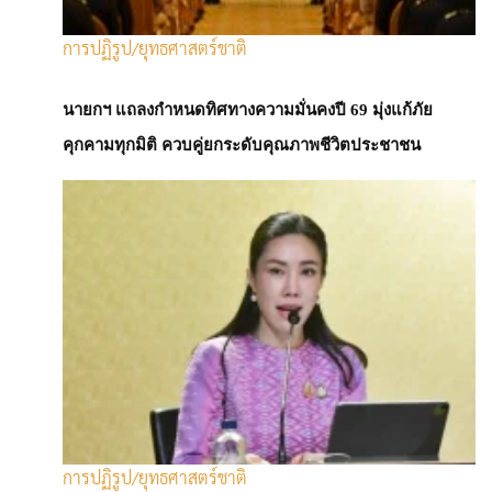
การปฏิรูป/ยุทธศาสตร์ชาติ
นายกฯ แถลงกำหนดทิศทางความมั่นคงปี 69 มุ่งแก้ภัย
พีเพิล ยูนิตี้ นิวส์
: 19 ตุลาคม 2567
คุกคามทุกมิติ ควบคู่ยกระดับคุณภาพชีวิตประชาชน
Krungthai CIO ชี้เศรษฐกิจสหรัฐฯ Soft
Landing แนะสะสมหุ้นคุณภาพ รับผลตอบแทน
ที่ดีในภาวะตลาดผันผวน
Krungthai CIO ชี้ตลาดหุ้นทั่วโลกปรับตัวขึ้นต่อเนื่อง หลายตลาดทำ
สถิติสูงสุดตลอดกาล ท่ามกลางความผันผวนของตลาด ซึ่งตามสถิติใน
เดือนกันยายนมีความผันผวนมากที่สุดของปี แนะสะสมหุ้นคุณภาพดี
ของสหรัฐฯ ราคาน่าสนใจ สร้างโอกาสรับผลตอบแทนที่ดีในสภาวะ
ตลาดผันผวน
ทีมผู้เชี่ยวชาญด้านการลงทุน ธนาคารกรุงไทย (Krungthai Chief
การปฏิรูป/ยุทธศาสตร์ชาติ
Investment Office) วิเคราะห์ตลาดและการลงทุนประจำเดือนตุลาคม