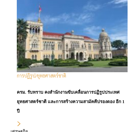
การลงทุนอย่างระมัดระวัง เพื่อรับผลตอบแทนที่ยั่งยืนในทุกสภาวะ
ตลาด
สำหรับกลยุทธ์การลงทุน ในสภาวะที่ตลาดโดยรวมอาจจะยังคงตึงตัว
มองว่ายังมีโอกาสการลงทุนที่น่าสนใจ เนื่องจากที่ผ่านมา การปรับตัว
ขึ้นไปกระจุกตัวของหุ้นขนาดใหญ่ไม่กี่ตัว สร้างแนวโน้มการทำกำไรใน
หุ้นตัวอื่นๆ ที่เริ่มปรับตัวดีขึ้น ประกอบกับราคาที่ไม่ตึงตัวมากเกินไป
ทำให้มองว่าการลงทุนที่น่าสนใจช่วงนี้ ควรเข้าสะสมหุ้น Laggard ที่
คุณภาพดี เช่น หุ้นเทคโนโลยี ที่ไม่ใช่เทคฯ ขนาดใหญ่ โดยมีกระแส
เงินสดและการเติบโตของกำไรอย่างต่อเนื่อง นอกจากนี้ มองว่าตลาด
การปฏิรูป/ยุทธศาสตร์ชาติ
เกิดใหม่ หรือ Emerging Market ได้รับอานิสงส์จากมาตรการกระตุ้น
เศรษฐกิจของจีนที่จะช่วยพยุงเศรษฐกิจให้ฟื้นตัว โดยตลาดหุ้นจีนปรับ
ครม. รับทราบ คงสำนักงานขับเคลื่อนการปฏิรูปประเทศ
ตัวลงแรงช่วงหลายปีที่ผ่านมา ทำให้การฟื้นตัวยังมี Upside อยู่ ในขณะ
ยุทธศาสตร์ชาติ และการสร้างความสามัคคีปรองดอง อีก 1
ที่ Valuation ยังอยู่ในระดับไม่สูง เช่นเดียวกับตลาดหุ้นไทย ที่มองว่ายัง
มี Upside ถึงแม้จะปรับตัวขึ้นได้โดดเด่นในช่วงที่ผ่านมา โดยมีปัจจัย
ปี
สนับสนุนจากมาตรการกระตุ้นเศรษฐกิจของรัฐบาล ทำให้เศรษฐกิจเริ่ม
ฟื้นตัวได้ดี และเริ่มมีสัญญาณเม็ดเงินต่างชาติไหลเข้าหุ้นไทยอีกรอบ
เศรษฐกิจ