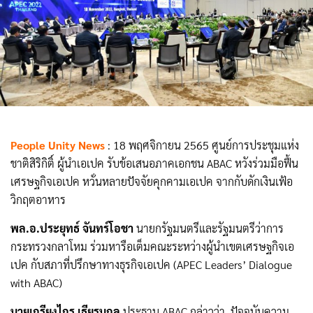
People Unity News
: 18 พฤศจิกายน 2565 ศูนย์การประชุมแห่ง
ชาติสิริกิติ์ ผู้นำเอเปค รับข้อเสนอภาคเอกชน ABAC หวังร่วมมือฟื้น
เศรษฐกิจเอเปค หวั่นหลายปัจจัยคุกคามเอเปค จากกับดักเงินเฟ้อ
วิกฤตอาหาร
พล.อ.ประยุทธ์ จันทร์โอชา
นายกรัฐมนตรีและรัฐมนตรีว่าการ
กระทรวงกลาโหม ร่วมหารือเต็มคณะระหว่างผู้นำเขตเศรษฐกิจเอ
เปค กับสภาที่ปรึกษาทางธุรกิจเอเปค (APEC Leaders’ Dialogue
with ABAC)
นายเกรียงไกร เธียรนุกูล
ประธาน ABAC กล่าวว่า ปัจจุบันความ