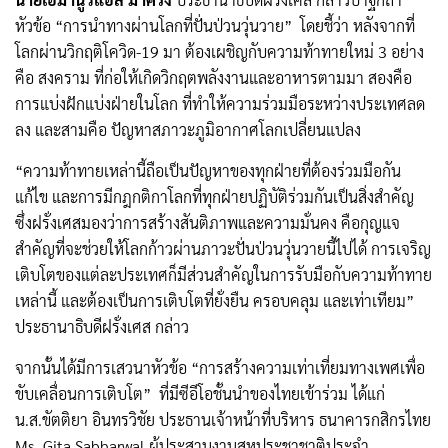
หัวข้อ “การนำทางผ่านโลกที่ปั่นป่วนวุ่นวาย” โดยชี้ว่า หลังจากที่
โลกผ่านวิกฤติโควิด-19 มา ต้องเผชิญกับความท้าทายใหม่ 3 อย่าง
คือ สงคราม ที่ก่อให้เกิดวิกฤตพลังงานและอาหารตามมา สองคือ
การแบ่งฝักแบ่งฝ่ายในโลก ที่ทำให้ความร่วมมือระหว่างประเทศลด
ลง และสามคือ ปัญหาสภาวะภูมิอากาศโลกเปลี่ยนแปลง
“ความท้าทายเหล่านี้ถือเป็นปัญหาของทุกฝ่ายที่ต้องร่วมมือกัน
แก้ไข และการมีกฎกติกาโลกที่ทุกฝ่ายปฏิบัติร่วมกันเป็นสิ่งสำคัญ
ซึ่งฝรั่งเศสมองว่าการสร้างสันติภาพและความมั่นคง คือกุญแจ
สำคัญที่จะช่วยให้โลกก้าวผ่านภาวะปั่นป่วนวุ่นวายนี้ไปได้ การเจริญ
เติบโตของแต่ละประเทศก็มีส่วนสำคัญในการรับมือกับความท้าทาย
เหล่านี้ และต้องเป็นการเติบโตที่ยั่งยืน ครอบคลุม และเท่าเทียม”
ประธานาธิบดีฝรั่งเศส กล่าว
จากนั้นได้มีการเสวนาหัวข้อ “การสร้างความเท่าเที่ยมทางเพศเพื่อ
ขับเคลื่อนการเติบโต” ที่มีซีอีโอชั้นนำของไทยเข้าร่วม ได้แก่
น.ส.ขัตติยา อินทรวิชัย ประธานเจ้าหน้าที่บริหาร ธนาคารกสิกรไทย
Ms. Gita Sabharwal ผู้ประสานงานสหประชาชาติประจำ