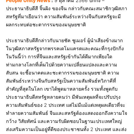
People Unity News
:
9 ตุลาคม 2566 ปักกิ่ง –
ประธานาธิบดีสี จิ้นผิง ของจีน กล่าวกับคณะสมาชิกวุฒิสภา
สหรัฐที่มาเยือนว่า ความสัมพันธ์ระหว่างจีนกับสหรัฐจะมี
ผลกระทบต่อชะตากรรมของมนุษยชาติ
ประธานาธิบดีสีกล่าวกับนายชัค ชูเมอร์ ผู้นำเสียงข้างมาก
ในวุฒิสภาสหรัฐจากพรรคเดโมแครตและคณะที่กรุงปักกิ่ง
ในวันนี้ว่า การที่จีนและสหรัฐเข้ากันได้ดีมากเพียงใด
ท่ามกลางโลกที่เต็มไปด้วยความเปลี่ยนแปลงและความ
สับสน จะชี้อนาคตและชะตากรรมของมนุษยชาติ ความ
สัมพันธ์ระหว่างจีนกับสหรัฐเป็นความสัมพันธ์ทวิภาคีที่
สำคัญที่สุดในโลก เขาได้พูดมาหลายครั้ง รวมทั้งพูดกับ
ประธานาธิบดีสหรัฐหลายคนว่า มีพันเหตุผลที่จะปรับปรุง
ความสัมพันธ์ของ 2 ประเทศ แต่ไม่มีแม้แต่เหตุผลเดียวที่จะ
ทำลายความสัมพันธ์ จีนและสหรัฐต้องแสดงออกถึงความใจ
กว้าง วิสัยทัศน์ และความรับผิดชอบในฐานะประเทศใหญ่
ส่งเสริมความเป็นอยู่ที่ดีของประชาชนทั้ง 2 ประเทศ และส่ง