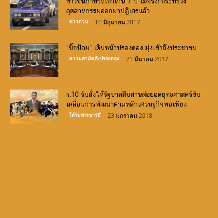
ข่าวขึ้นภาษีรถเก่าเกิน 7 ปี ไม่จริง! กระทรวง
อุตสาหกรรมออกมาปฏิเสธแล้ว
ข่าวด่วน
10 มิถุนายน 2017
“บิ๊กป้อม” เดินหน้าปรองดอง มุ่งเข้าถึงประชาชน
ความสามัคคี/ปรองดอง
21 มีนาคม 2017
ร.10 รับสั่งให้รัฐบาลสืบสานต่อยอดยุทธศาสตร์ขับ
เคลื่อนการพัฒนาตามหลักเศรษฐกิจพอเพียง
ใต้ร่มพระบารมี
23 มกราคม 2018
Canlı Bahis Siteleri
slot oyunları
demo slots
http://www.frinjemadrid.com/
casino siteleri
big bass
bonanza oyna
book of ra
bigger bass bonanza
crazy time
wild wild riches