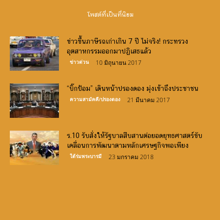
โพสต์ที่เป็นที่นิยม
ข่าวขึ้นภาษีรถเก่าเกิน 7 ปี ไม่จริง! กระทรวง
อุตสาหกรรมออกมาปฏิเสธแล้ว
ข่าวด่วน
10 มิถุนายน 2017
“บิ๊กป้อม” เดินหน้าปรองดอง มุ่งเข้าถึงประชาชน
ความสามัคคี/ปรองดอง
21 มีนาคม 2017
ร.10 รับสั่งให้รัฐบาลสืบสานต่อยอดยุทธศาสตร์ขับ
เคลื่อนการพัฒนาตามหลักเศรษฐกิจพอเพียง
ใต้ร่มพระบารมี
23 มกราคม 2018
Canlı Bahis Siteleri
slot oyunları
demo slots
http://www.frinjemadrid.com/
casino siteleri
big bass
bonanza oyna
book of ra
bigger bass bonanza
crazy time