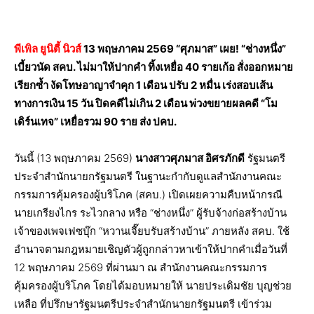
พีเพิล ยูนิตี้ นิวส์
13 พฤษภาคม 2569 “ศุภมาส” เผย! “ช่างหนึ่ง”
เบี้ยวนัด สคบ. ไม่มาให้ปากคำ ทิ้งเหยื่อ 40 รายเก้อ สั่งออกหมาย
เรียกซ้ำ งัดโทษอาญาจำคุก 1 เดือน ปรับ 2 หมื่น เร่งสอบเส้น
ทางการเงิน 15 วัน ปิดคดีไม่เกิน 2 เดือน พ่วงขยายผลคดี “โม
เดิร์นเทจ” เหยื่อรวม 90 ราย ส่ง ปคบ.
วันนี้ (13 พฤษภาคม 2569)
นางสาวศุภมาส อิศรภักดี
รัฐมนตรี
ประจำสำนักนายกรัฐมนตรี ในฐานะกำกับดูแลสำนักงานคณะ
กรรมการคุ้มครองผู้บริโภค (สคบ.) เปิดเผยความคืบหน้ากรณี
นายเกรียงไกร ระไวกลาง หรือ “ช่างหนึ่ง” ผู้รับจ้างก่อสร้างบ้าน
เจ้าของเพจเฟซบุ๊ก “หวานเจี๊ยบรับสร้างบ้าน” ภายหลัง สคบ. ใช้
อำนาจตามกฎหมายเชิญตัวผู้ถูกกล่าวหาเข้าให้ปากคำเมื่อวันที่
12 พฤษภาคม 2569 ที่ผ่านมา ณ สำนักงานคณะกรรมการ
คุ้มครองผู้บริโภค โดยได้มอบหมายให้ นายประเดิมชัย บุญช่วย
เหลือ ที่ปรึกษารัฐมนตรีประจำสำนักนายกรัฐมนตรี เข้าร่วม