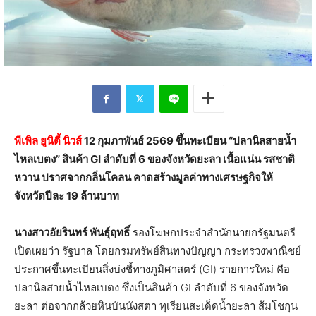
พีเพิล ยูนิตี้ นิวส์
12 กุมภาพันธ์ 2569 ขึ้นทะเบียน “ปลานิลสายน้ำ
ไหลเบตง” สินค้า GI ลำดับที่ 6 ของจังหวัดยะลา เนื้อแน่น รสชาติ
หวาน ปราศจากกลิ่นโคลน คาดสร้างมูลค่าทางเศรษฐกิจให้
จังหวัดปีละ 19 ล้านบาท
นางสาวอัยรินทร์ พันธุ์ฤทธิ์
รองโฆษกประจำสำนักนายกรัฐมนตรี
เปิดเผยว่า รัฐบาล โดยกรมทรัพย์สินทางปัญญา กระทรวงพาณิชย์
ประกาศขึ้นทะเบียนสิ่งบ่งชี้ทางภูมิศาสตร์ (GI) รายการใหม่ คือ
ปลานิลสายน้ำไหลเบตง ซึ่งเป็นสินค้า GI ลำดับที่ 6 ของจังหวัด
ยะลา ต่อจากกล้วยหินบันนังสตา ทุเรียนสะเด็ดน้ำยะลา ส้มโชกุน