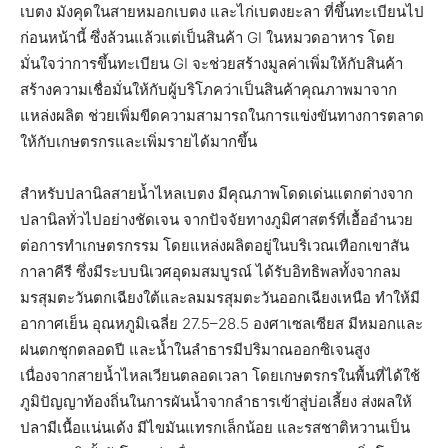
เบตง มังคุดในสายหมอกเบตง และไก่เบตงยะลา ที่ขึ้นทะเบียนไป
ก่อนหน้านี้ ซึ่งล้วนแล้วแต่เป็นสินค้า GI ในหมวดอาหาร โดย
มั่นใจว่าการขึ้นทะเบียน GI จะช่วยสร้างมูลค่าเพิ่มให้กับสินค้า
สร้างความเชื่อมั่นให้กับผู้บริโภคว่าเป็นสินค้าคุณภาพมาจาก
แหล่งผลิต ช่วยเพิ่มขีดความสามารถในการแข่งขันทางการตลาด
ให้กับเกษตรกรและเพิ่มรายได้มากขึ้น
สำหรับปลานิลสายน้ำไหลเบตง มีคุณภาพโดดเด่นแตกต่างจาก
ปลานิลทั่วไปอย่างชัดเจน จากปัจจัยทางภูมิศาสตร์ที่เอื้ออำนวย
ต่อการทำเกษตรกรรม โดยแหล่งผลิตอยู่ในบริเวณเทือกเขาสัน
กาลาคีรี ซึ่งมีระบบนิเวศอุดมสมบูรณ์ ได้รับอิทธิพลทั้งจากลม
มรสุมตะวันตกเฉียงใต้และลมมรสุมตะวันออกเฉียงเหนือ ทำให้มี
อากาศเย็น อุณหภูมิเฉลี่ย 27.5–28.5 องศาเซลเซียส มีหมอกและ
ฝนตกชุกตลอดปี และน้ำในลำธารมีปริมาณออกซิเจนสูง
เนื่องจากสายน้ำไหลเวียนตลอดเวลา โดยเกษตรกรในพื้นที่ได้ใช้
ภูมิปัญญาท้องถิ่นในการผันน้ำจากลำธารเข้าสู่บ่อเลี้ยง ส่งผลให้
ปลามีเนื้อแน่นเด้ง มีไขมันแทรกเล็กน้อย และรสชาติหวานเป็น