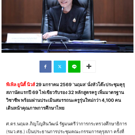
พีเพิล ยูนิตี้ นิวส์
29 มกราคม 2569 ‘นฤมล’ นั่งหัวโต๊ะประชุมคุรุ
สภานัดแรกปี 69 ไฟเขียวรับรอง 32 หลักสูตรครู เพิ่มมาตรฐาน
วิชาชีพ พร้อมผ่านประเมินสมรรถนะครูรุ่นใหม่กว่า 4,100 คน
เดินหน้าคุณภาพการศึกษาไทย
ศ.ดร.นฤมล ภิญโญสินวัฒน์ รัฐมนตรีว่าการกระทรวงศึกษาธิการ
(รมว.ศธ.) เป็นประธานการประชุมคณะกรรมการคุรุสภา ครั้งที่