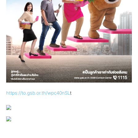
https://to.gsb.or.th/wpc40nSL
t