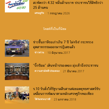
สะพัดกว่า 4.32 หมื่นล้านบาท ประชาชนใช้สิทธิกว่า
25 ล้านคน
เศรษฐกิจ
1 กรกฎาคม 2026
โพสต์ที่เป็นที่นิยม
ข่าวขึ้นภาษีรถเก่าเกิน 7 ปี ไม่จริง! กระทรวง
อุตสาหกรรมออกมาปฏิเสธแล้ว
ข่าวด่วน
10 มิถุนายน 2017
“บิ๊กป้อม” เดินหน้าปรองดอง มุ่งเข้าถึงประชาชน
ความสามัคคี/ปรองดอง
21 มีนาคม 2017
ร.10 รับสั่งให้รัฐบาลสืบสานต่อยอดยุทธศาสตร์ขับ
เคลื่อนการพัฒนาตามหลักเศรษฐกิจพอเพียง
ใต้ร่มพระบารมี
23 มกราคม 2018