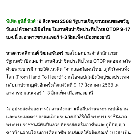
พีเพิล ยูนิตี้ นิวส์
: 9 สิงหาคม 2568 รัฐบาลเชิญชวนมอบของขวัญ
วันแม่ ด้วยงานฝีมือไทย ในงานศิลปาชีพประทีปไทย OTOP 9-17
ส.ค.นี้ ณ อาคารชาเลนเจอร์ 1-3 อิมแพ็ค เมืองทองธานี
นางสาวศศิกานต์ วัฒนะจันทร์
รองโฆษกประจำสำนักนายก
รัฐมนตรี เปิดเผยว่า งานศิลปาชีพประทีปไทย OTOP หลอมดวงใจ
ด้วยพระบารมี ภายใต้แนวคิด “จากสองมือคนไทย…สู่หัวใจคนทั้ง
โลก (From Hand To Heart)” งานโอทอปสุดยิ่งใหญ่ของประเทศ
กลับมาปรากฏตัวอีกครั้งตั้งแต่วันที่ 9-17 สิงหาคม 2568 ณ
อาคารชาเลนเจอร์ 1-3 อิมแพ็ค เมืองทองธานี
วัตถุประสงค์ของการจัดงานดังกล่าวเพื่อสืบสานพระราชปณิธาน
และพระเมตตาของสมเด็จพระนางเจ้าสิริกิติ์ พระบรมราชินีนาถ
พระบรมราชชนนีพันปีหลวง ที่ทรงส่งเสริมอาชีพและภูมิปัญญา
ชาวบ้านผ่านโครงการศิลปาชีพ จนส่งผลให้ผลิตภัณฑ์ OTOP เป็น