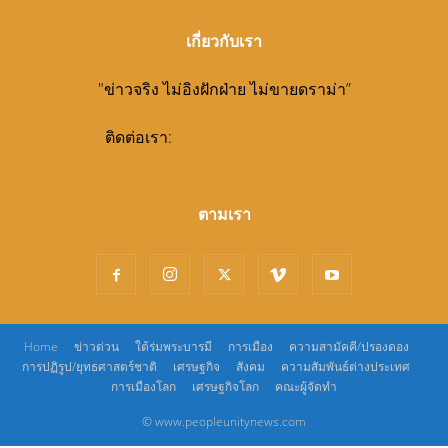
เกี่ยวกับเรา
"ข่าวจริง ไม่อิงฝักฝ่าย ไม่ขายดราม่า”
ติดต่อเรา:
pkan99998@gmail.com
ตามเรา
Home
ข่าวด่วน
ใต้ร่มพระบารมี
การเมือง
ความสามัคคี/ปรองดอง
การปฏิรูป/ยุทธศาสตร์ชาติ
เศรษฐกิจ
สังคม
ความสัมพันธ์ต่างประเทศ
การเมืองโลก
เศรษฐกิจโลก
คณะผู้จัดทำ
© www.peopleunitynews.com