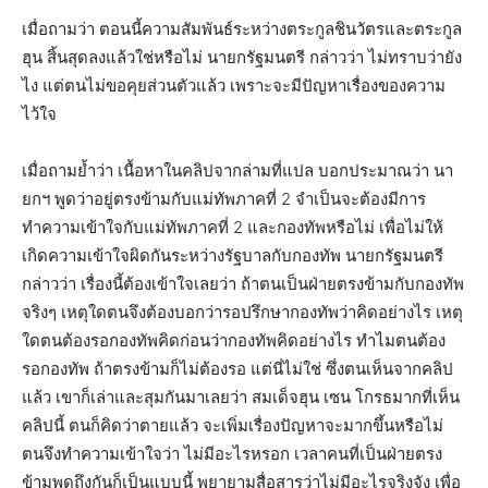
เมื่อถามว่า ตอนนี้ความสัมพันธ์ระหว่างตระกูลชินวัตรและตระกูล
ฮุน สิ้นสุดลงแล้วใช่หรือไม่ นายกรัฐมนตรี กล่าวว่า ไม่ทราบว่ายัง
ไง แต่ตนไม่ขอคุยส่วนตัวแล้ว เพราะจะมีปัญหาเรื่องของความ
ไว้ใจ
เมื่อถามย้ำว่า เนื้อหาในคลิปจากล่ามที่แปล บอกประมาณว่า นา
ยกฯ พูดว่าอยู่ตรงข้ามกับแม่ทัพภาคที่ 2 จำเป็นจะต้องมีการ
ทำความเข้าใจกับแม่ทัพภาคที่ 2 และกองทัพหรือไม่ เพื่อไม่ให้
เกิดความเข้าใจผิดกันระหว่างรัฐบาลกับกองทัพ นายกรัฐมนตรี
กล่าวว่า เรื่องนี้ต้องเข้าใจเลยว่า ถ้าตนเป็นฝ่ายตรงข้ามกับกองทัพ
จริงๆ เหตุใดตนจึงต้องบอกว่ารอปรึกษากองทัพว่าคิดอย่างไร เหตุ
ใดตนต้องรอกองทัพคิดก่อนว่ากองทัพคิดอย่างไร ทำไมตนต้อง
รอกองทัพ ถ้าตรงข้ามก็ไม่ต้องรอ แต่นี่ไม่ใช่ ซึ่งตนเห็นจากคลิป
แล้ว เขาก็เล่าและสุมกันมาเลยว่า สมเด็จฮุน เซน โกรธมากที่เห็น
คลิปนี้ ตนก็คิดว่าตายแล้ว จะเพิ่มเรื่องปัญหาจะมากขึ้นหรือไม่
ตนจึงทำความเข้าใจว่า ไม่มีอะไรหรอก เวลาคนที่เป็นฝ่ายตรง
ข้ามพูดถึงกันก็เป็นแบบนี้ พยายามสื่อสารว่าไม่มีอะไรจริงจัง เพื่อ