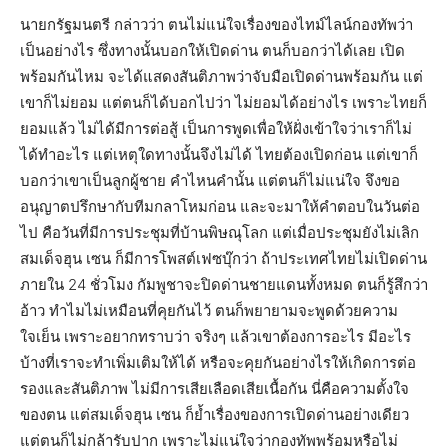
นายกรัฐมนตรี กล่าวว่า ตนไม่แน่ใจเรื่องของไทม์ไลน์กองทัพว่า
เป็นอย่างไร ซึ่งทางนั้นบอกให้เปิดด่าน ตนก็บอกว่าได้เลย เปิด
พร้อมกันไหม จะได้แสดงสันติภาพว่าจับมือเปิดด่านพร้อมกัน แต่
เขาก็ไม่ยอม แต่ตนก็ได้บอกไปว่า ไม่ยอมได้อย่างไร เพราะไทยก็
ยอมแล้ว ไม่ได้มีการต่อสู้ เป็นการพูดเพื่อให้ฝั่งเข้าใจว่าเราก็ไม่
ได้ทำอะไร แต่เหตุใดทางนั้นจึงไม่ได้ ไทยต้องเปิดก่อน แต่เขาก็
บอกว่าเขาเป็นลูกผู้ชาย คำไหนคำนั้น แต่ตนก็ไม่แน่ใจ จึงขอ
อนุญาตปรึกษากับทีมกลาโหมก่อน และจะมาให้คำตอบในวันต่อ
ไป คือวันที่มีการประชุมที่บ้านพิษณุโลก แต่เมื่อประชุมยังไม่เลิก
สมเด็จฮุน เซน ก็มีการโพสต์เฟซบุ๊กว่า ถ้าประเทศไทยไม่เปิดด่าน
ภายใน 24 ชั่วโมง กัมพูชาจะปิดด่านชายแดนทั้งหมด ตนก็รู้สึกว่า
อ้าว ทำไมไม่เหมือนที่คุยกันไว้ ตนก็พยายามจะพูดด้วยความ
ใจเย็น เพราะอยากทราบว่า จริงๆ แล้วเขาต้องการอะไร มีอะไร
บ้างที่เราจะทำเพิ่มเติมให้ได้ หรือจะคุยกันอย่างไรให้เกิดการต่อ
รองและสันติภาพ ไม่มีการเสียเลือดเสียเนื้อกัน นี่คือความตั้งใจ
ของตน แต่สมเด็จฮุน เซน ก็ย้ำเรื่องของการเปิดด่านอย่างเดียว
แต่ตนก็ไม่กล้ารับปาก เพราะไม่แน่ใจว่ากองทัพพร้อมหรือไม่