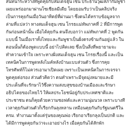
สนทนาระหว่างที่พูดคุยกับสมเด็จฮุน เซน ประธานวุฒิสภากัมพูชา
เผยแพร่ออกมาผ่านโซเชียลมีเดีย โดยยอมรับว่าเป็นคลิปจริง
เป็นการคุยกันเมื่อวันอาทิตย์ที่ผ่านมา ซึ่งตนได้ทราบข้อมูลจาก
ล่ามที่แปลว่า ทางสมเด็จฮุน เซน โกรธแม่ทัพภาคที่ 2 ที่มีการพูด
กันก่อนหน้านั้น เมื่อได้คุยกัน ตนจึงบอกว่า แม่ทัพภาคที่ 2 พูดกัน
แบบนี้ ในเมื่อเราทั้งไทยและกัมพูชาเป็นฝั่งตรงข้ามกันอยู่แล้ว ใน
ตอนนั้นก็ต้องพูดแบบนี้ อย่าไปคิดเลย ซึ่งเป็นสิ่งที่พยายามจะ
ทำความเข้าใจ เพราะทางฝั่งสมเด็จฮุน เซน โกรธเรื่องนี้ และเป็น
เทคนิคในการพูดหลังไมค์หลังบ้านแบบส่วนตัว ซึ่งการคุย
โทรศัพท์ก็ไม่ควรเอามาเปิดเผย เพราะเป็นเทคนิคในการเจรจา
พูดคุยต่อรอง ส่วนตัวคิดว่า ตนทำเพราะมีจุดมุ่งหมายและมี
ประเด็นที่จะรักษาไว้ซึ่งความสงบสุขของบ้านเมืองและรักษา
อธิปไตยของไทยไว้ ให้ผลประโยชน์อยู่กับประเทศชาติและ
ประชาชน ตนก็คุยด้วยความซอฟต์และความนุ่มนวล เพราะบางที
เวลาคุยกันส่วนตัวก็เรียกกันลุงหลาน เหมือนคุยกันกับรัฐมนตรีใน
ครม. ทำงานมาตั้งแต่รุ่นของคุณพ่อ เรียกอาเรียกลุงเป็นปกติ และ
ได้มีการพูดคุยกันว่าจะเอาอย่างไร เมื่อคุยกันได้สักพัก