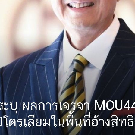
ศระบุ ผลการเจรจา MOU4
ิโตรเลียมในพื้นที่อ้างสิทธ