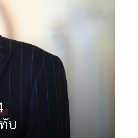
4
ิทับ