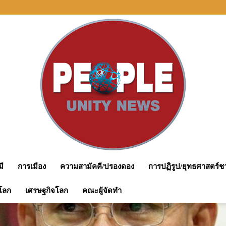
ะชามติแยกดินแดน” เป็นบทเรียนสำคัญของภาครัฐ
มี
การเมือง
ความสามัคคี/ปรองดอง
การปฏิรูป/ยุทธศาสตร์ชา
peopleunitynews
โลก
เศรษฐกิจโลก
คณะผู้จัดทำ