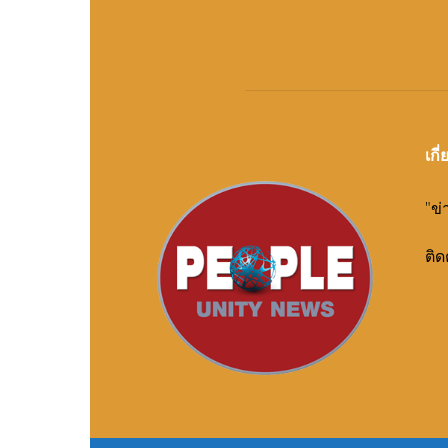
เกี
"ข่
ติด