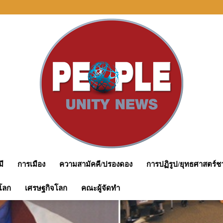
ารยสถาปัตย์ฯปีที่ 4 รวมสุดยอดเทคโนโลยี นวัตกรรมเพื่อสุขภาพ
มี
การเมือง
ความสามัคคี/ปรองดอง
การปฏิรูป/ยุทธศาสตร์ชา
peopleunitynews
โลก
เศรษฐกิจโลก
คณะผู้จัดทำ