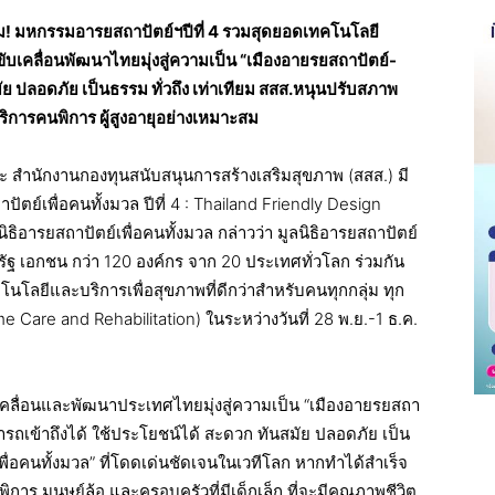
็ม! มหกรรมอารยสถาปัตย์ฯปีที่ 4 รวมสุดยอดเทคโนโลยี
้อ ขับเคลื่อนพัฒนาไทยมุ่งสู่ความเป็น “เมืองอายรยสถาปัตย์-
มัย ปลอดภัย เป็นธรรม ทั่วถึง เท่าเทียม สสส.หนุนปรับสภาพ
บริการคนพิการ ผู้สูงอายุอย่างเหมาะสม
ภาวะ สำนักงานกองทุนสนับสนุนการสร้างเสริมสุขภาพ (สสส.) มี
์เพื่อคนทั้งมวล ปีที่ 4 : Thailand Friendly Design
ารยสถาปัตย์เพื่อคนทั้งมวล กล่าวว่า มูลนิธิอารยสถาปัตย์
รัฐ เอกชน กว่า 120 องค์กร จาก 20 ประเทศทั่วโลก ร่วมกัน
คโนโลยีและบริการเพื่อสุขภาพที่ดีกว่าสำหรับคนทุกกลุ่ม ทุก
Care and Rehabilitation) ในระหว่างวันที่ 28 พ.ย.-1 ธ.ค.
นขับเคลื่อนและพัฒนาประเทศไทยมุ่งสู่ความเป็น “เมืองอายรยสถา
มารถเข้าถึงได้ ใช้ประโยชน์ได้ สะดวก ทันสมัย ปลอดภัย เป็น
ยวเพื่อคนทั้งมวล” ที่โดดเด่นชัดเจนในเวทีโลก หากทำได้สำเร็จ
ผู้พิการ มนุษย์ล้อ และครอบครัวที่มีเด็กเล็ก ที่จะมีคุณภาพชีวิต