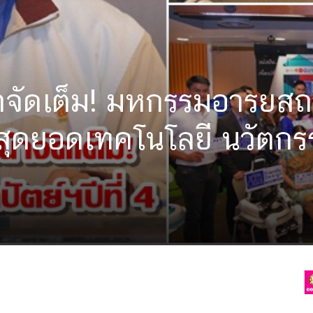
นำจัดเต็ม! มหกรรมอารยสถ
วมสุดยอดเทคโนโลยี นวัตก