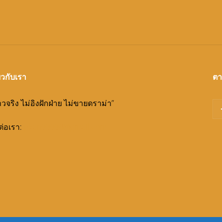
bass bonanza
crazy time
wild wild riches
่ยวกับเรา
ตา
าวจริง ไม่อิงฝักฝ่าย ไม่ขายดราม่า”
ต่อเรา:
pkan99998@gmail.com