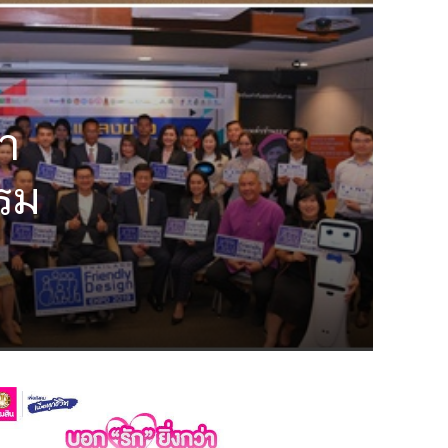
า
รรม