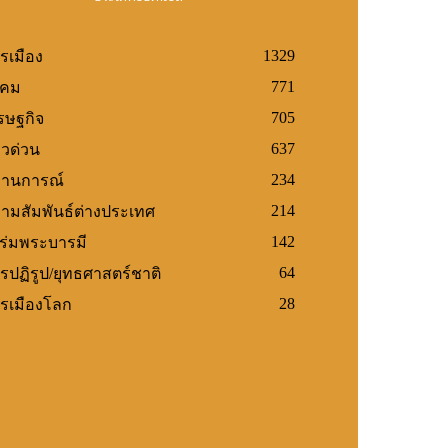
1329
รเมือง
771
งคม
705
รษฐกิจ
637
าวด่วน
234
านการณ์
214
ามสัมพันธ์ต่างประเทศ
142
้ร่มพระบารมี
64
รปฏิรูป/ยุทธศาสตร์ชาติ
28
รเมืองโลก