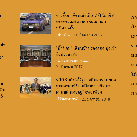
ง
ข่าวขึ้นภาษีรถเก่าเกิน 7 ปี ไม่จริง!
กา
กระทรวงอุตสาหกรรมออกมา
สั
ปฏิเสธแล้ว
ข่าวด่วน
10 มิถุนายน 2017
เศ
์นำ
ข่
“บิ๊กป้อม” เดินหน้าปรองดอง มุ่งเข้า
ถึงประชาชน
สถ
ออก
ความสามัคคี/ปรองดอง
คว
21 มีนาคม 2017
ใต
ร.10 รับสั่งให้รัฐบาลสืบสานต่อยอด
กา
รบ
ยุทธศาสตร์ขับเคลื่อนการพัฒนา
ื่น
ตามหลักเศรษฐกิจพอเพียง
กา
25
ใต้ร่มพระบารมี
23 มกราคม 2018
Canlı Bahis Siteleri
slot oyunları
demo slots
http://www.frinjemadrid.com/
casino siteleri
big bass bonanza oyna
book of ra
bigger