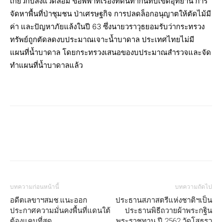
เกี่ยวกับสิ่งแวดล้อม ข้อพิพาทเรื่องที่ดินทำกินทับเขตอุทยาน การ
จัดหาพื้นที่ป่าชุมชน ป่าเศรษฐกิจ การปลดล็อกอนุญาตให้ตัดไม้มี
ค่า และปัญหาภัยแล้งในปี 63 ซึ่งนายวราวุธยอมรับว่ากระทรวง
ทรัพย์ถูกตัดลดงบประมาณเจาะน้ำบาดาล ประเทศไทยไม่มี
แผนที่น้ำบาดาล โดยกระทรวงเสนอของบประมาณสำรวจและจัด
ทำแผนที่น้ำบาดาลแล้ว
บทความก่อนหน้านี้
บทความถัดไป
อดีตเลขาฯสมช.แนะออก
ประธานสภาสตรีแห่งชาติฯเป็น
ประกาศความมั่นคงพื้นที่แดนใต้
ประธานพิธีถวายผ้าพระกฐิน
ต้องแคบที่สุด
พระราชทาน ปี 2562 วัดโสธรว