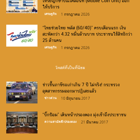
เหรียญกษาปณ์เคลื่อนที่ (Mobile Coin Unit) ออก
ให้บริการ
เศรษฐกิจ
1 กรกฎาคม 2026
“ไทยช่วยไทย พลัส (60/40)” ครบเดือนแรก เงิน
สะพัดกว่า 4.32 หมื่นล้านบาท ประชาชนใช้สิทธิกว่า
25 ล้านคน
เศรษฐกิจ
1 กรกฎาคม 2026
โพสต์ที่เป็นที่นิยม
ข่าวขึ้นภาษีรถเก่าเกิน 7 ปี ไม่จริง! กระทรวง
อุตสาหกรรมออกมาปฏิเสธแล้ว
ข่าวด่วน
10 มิถุนายน 2017
“บิ๊กป้อม” เดินหน้าปรองดอง มุ่งเข้าถึงประชาชน
ความสามัคคี/ปรองดอง
21 มีนาคม 2017