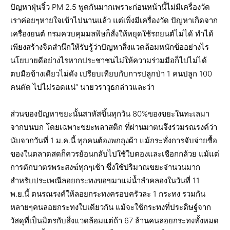
ปัญหาฝุ่นจิ๋ว PM 2.5 พูดกันมากเพราะก่อนหน้านี้ไม่มีเครื่องวัด
เราค่อยๆหายใจเข้าไปนานแล้ว แต่เพิ่งมีเครื่องวัด ปัญหาเกิดจาก
เครื่องยนต์ กรมควบคุมมลพิษก็สั่งให้หยุดใช้รถยนต์ไม่ได้ ทำได้
เพียงสร้างจิตสำนึกให้รับรู้ว่าปัญหาสิ่งแวดล้อมหนักข้ออย่างไร
นโยบายดีอย่างไรหากประชาชนไม่ให้ความร่วมมือก็ไปไม่ได้
ตบมือข้างเดียวไม่ดัง เปรียบเทียบกับการปลูกป่า 1 คนปลูก 100
คนตัด ไปไม่รอดแน่” นายวราวุธกล่าวและว่า
ส่วนของปัญหาขยะนั้นสาหัสขึ้นทุกวัน 80%ของขยะในทะเลมา
จากบนบก โดยเฉพาะขยะพลาสติก ที่ผ่านมาตนจึงร่วมรณรงค์ว่า
นับจากวันที่ 1 ม.ค.นี้ ทุกคนต้องพกถุงผ้า แม้กระทั่งการจับจ่ายซื้อ
ของในตลาดสดก็ควรย้อนกลับไปใช้ใบตองและเชือกกล้วย แม้แต่
การตักบาตรพระสงฆ์ทุกๆเช้า ซึ่งใช้ปริมาณขยะจำนวนมาก
สำหรับประเพณีลอยกระทงขอขมาแม่น้ำลำคลองในวันที่ 11
พ.ย.นี้ ตนรณรงค์ให้ลอยกระทงครอบครัวละ 1 กระทง รวมกัน
หลายๆคนลอยกระทงใบเดียวกัน แม้จะใช้กระทงที่ประดิษฐ์จาก
วัสดุที่เป็นมิตรกับสิ่งแวดล้อมแต่ถ้า 67 ล้านคนลอยกระทงทั้งหมด