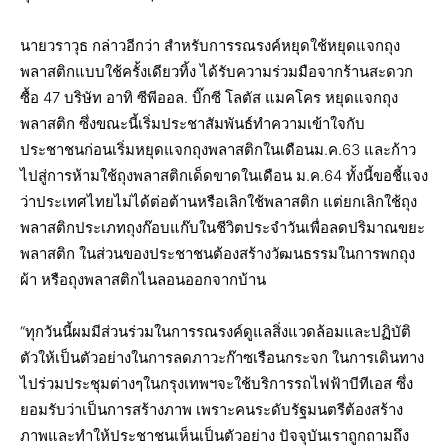
นายวราวุธ กล่าวอีกว่า สำหรับการรณรงค์หยุดใช้หยุดแจกถุง
พลาสติกแบบใช้ครั้งเดียวทิ้ง ได้รับความร่วมมือจากร้านสะดวก
ซื้อ 47 บริษัท อาทิ ซีพีออล. บิ๊กซี โลตัส แมคโคร หยุดแจกถุง
พลาสติก ซึ่งขณะนี้เริ่มประชาสัมพันธ์ทำความเข้าใจกับ
ประชาชนก่อนเริ่มหยุดแจกถุงพลาสติกในเดือนม.ค.63 และก้าว
ไปสู่การห้ามใช้ถุงพลาสติกเด็ดขาดในเดือน ม.ค.64 ทั้งนี้ขอชี้แจง
ว่าประเทศไทยไม่ได้ต่อต้านหรือเลิกใช้พลาสติก แต่ยกเลิกใช้ถุง
พลาสติกประเภทถุงก๊อบแก๊บในชีวิตประจำวันเพื่อลดปริมาณขยะ
พลาสติก ในส่วนของประชาชนต้องสร้างวัฒนธรรมในการพกถุง
ผ้า หรือถุงพลาสติกไนลอนออกจากบ้าน
“ทุกวันนี้ผมมีส่วนร่วมในการรณรงค์ดูแลสิ่งแวดล้อมและปฏิบัติ
ตัวให้เป็นตัวอย่างในการลดภาวะก๊าซเรือนกระจก ในการเดินทาง
ไปร่วมประชุมต่างๆในกรุงเทพฯจะใช้บริการรถไฟฟ้าบีทีเอส ซึ่ง
ยอมรับว่าเป็นการสร้างภาพ เพราะคนระดับรัฐมนตรีต้องสร้าง
ภาพและทำให้ประชาชนเห็นเป็นตัวอย่าง ปัจจุบันเราถูกถามถึง