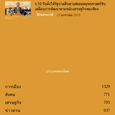
ร.10 รับสั่งให้รัฐบาลสืบสานต่อยอดยุทธศาสตร์ขับ
เคลื่อนการพัฒนาตามหลักเศรษฐกิจพอเพียง
ใต้ร่มพระบารมี
23 มกราคม 2018
Canlı Bahis Siteleri
slot oyunları
demo slots
http://www.frinjemadrid.com/
casino siteleri
big bass
bonanza oyna
book of ra
bigger bass bonanza
crazy time
wild wild riches
ประเภทยอดนิยม
1329
การเมือง
771
สังคม
705
เศรษฐกิจ
637
ข่าวด่วน