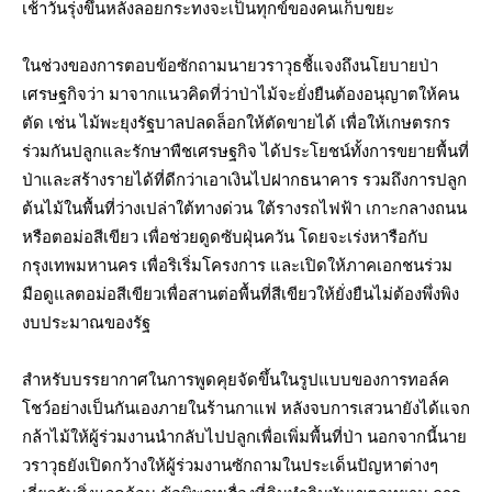
เช้าวันรุ่งขึ้นหลังลอยกระทงจะเป็นทุกข์ของคนเก็บขยะ
ในช่วงของการตอบข้อซักถามนายวราวุธชี้แจงถึงนโยบายป่า
เศรษฐกิจว่า มาจากแนวคิดที่ว่าป่าไม้จะยั่งยืนต้องอนุญาตให้คน
ตัด เช่น ไม้พะยุงรัฐบาลปลดล็อกให้ตัดขายได้ เพื่อให้เกษตรกร
ร่วมกันปลูกและรักษาพืชเศรษฐกิจ ได้ประโยชน์ทั้งการขยายพื้นที่
ป่าและสร้างรายได้ที่ดีกว่าเอาเงินไปฝากธนาคาร รวมถึงการปลูก
ต้นไม้ในพื้นที่ว่างเปล่าใต้ทางด่วน ใต้รางรถไฟฟ้า เกาะกลางถนน
หรือตอม่อสีเขียว เพื่อช่วยดูดซับฝุ่นควัน โดยจะเร่งหารือกับ
กรุงเทพมหานคร เพื่อริเริ่มโครงการ และเปิดให้ภาคเอกชนร่วม
มือดูแลตอม่อสีเขียวเพื่อสานต่อพื้นที่สีเขียวให้ยั่งยืนไม่ต้องพึ่งพิง
งบประมาณของรัฐ
สำหรับบรรยากาศในการพูดคุยจัดขึ้นในรูปแบบของการทอล์ค
โชว์อย่างเป็นกันเองภายในร้านกาแฟ หลังจบการเสวนายังได้แจก
กล้าไม้ให้ผู้ร่วมงานนำกลับไปปลูกเพื่อเพิ่มพื้นที่ป่า นอกจากนี้นาย
วราวุธยังเปิดกว้างให้ผู้ร่วมงานซักถามในประเด็นปัญหาต่างๆ