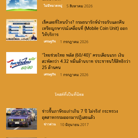
ไม่มีหมวดหมู่
5 สิงหาคม 2026
เช็คเลยที่ไหนบ้าง? กรมธนารักษ์นำรถรับแลกคืน
เหรียญกษาปณ์เคลื่อนที่ (Mobile Coin Unit) ออก
ให้บริการ
เศรษฐกิจ
1 กรกฎาคม 2026
“ไทยช่วยไทย พลัส (60/40)” ครบเดือนแรก เงิน
สะพัดกว่า 4.32 หมื่นล้านบาท ประชาชนใช้สิทธิกว่า
25 ล้านคน
เศรษฐกิจ
1 กรกฎาคม 2026
โพสต์ที่เป็นที่นิยม
ข่าวขึ้นภาษีรถเก่าเกิน 7 ปี ไม่จริง! กระทรวง
อุตสาหกรรมออกมาปฏิเสธแล้ว
ข่าวด่วน
10 มิถุนายน 2017