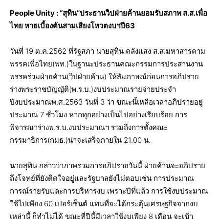
People Unity : “สุทิน​”ประธานวิปฝ่ายค้านยอมรับสภาพ ส.ส.เพื่อ
ไทย หายเบี้องต้นสามเสียงโหวตงบฯปี63
วันที่ 19 ต.ค.2562 ที่รัฐสภา นายสุทิน​ คลังแสง​ ส.ส.มหาสารคาม​
พรรคเพื่อไทย(พท.)​ในฐานะประธานคณะกรรมการ​ประสานงาน
พรรคร่วมฝ่ายค้าน​(วิปฝ่ายค้าน)​ ให้สัมภาษณ์​ก่อนการอภิปราย
ร่าง​พระราช​บัญญัติ​(พ.ร.บ.)​งบประมาณ​รายจ่ายประจำ
ปีงบประมาณ​พ.ศ.​2563 วันที่​ 3 ว่า​ ขณะนี้เหลือเวลาอภิปรายอยู่
ประมาณ​ 7​ ชั่วโมง​ หากทุกอย่างเป็นไปอย่างเรียบร้อย​ การ
พิจารณา​ร่างพ.ร.บ.งบประมาณฯ​ รวมถึงการตั้งคณะ
กรรมาธิการ(กมธ.)​น่าจะเสร็จ​ภายใน​ 21.00 น.
นายสุทิน กล่าวว่าภาพรวมการอภิปรายวันนี้​ ฝ่ายค้านจะอภิปราย
ถึงโจทย์ที่ยังติดใจอยู่และรัฐบาลยังไม่ตอบ​เช่น​ การประมาณ
การณ์รายรับและการบริหารงบ​ เพราะปีที่แล้ว​ การใช้งบประมาณ
ใช้ไปเพียง​ 60​ เปอร์เซ็นต์​ แทนที่จะได้กระตุ้นเศรษฐ​กิจ​จากงบ
เหล่านี้ ก็ทำไม่ได้​ ขณะที่ปีนี้มีเวลาใช้งบเพียง 8​ เดือน​ จะเข้า