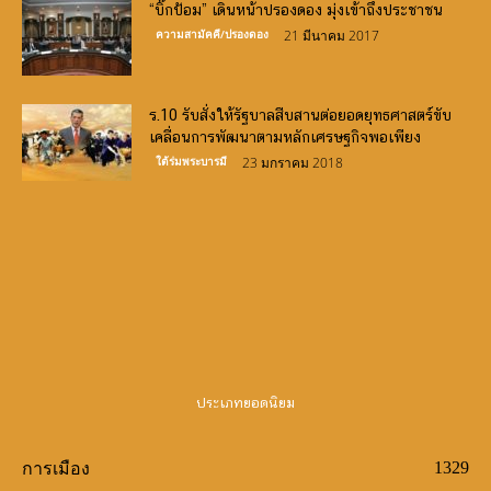
“บิ๊กป้อม” เดินหน้าปรองดอง มุ่งเข้าถึงประชาชน
ความสามัคคี/ปรองดอง
21 มีนาคม 2017
ร.10 รับสั่งให้รัฐบาลสืบสานต่อยอดยุทธศาสตร์ขับ
เคลื่อนการพัฒนาตามหลักเศรษฐกิจพอเพียง
ใต้ร่มพระบารมี
23 มกราคม 2018
Canlı Bahis Siteleri
slot oyunları
demo slots
http://www.frinjemadrid.com/
casino siteleri
big bass
bonanza oyna
book of ra
bigger bass bonanza
crazy time
wild wild riches
ประเภทยอดนิยม
1329
การเมือง