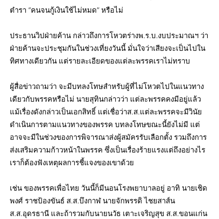
ตำรา​ “คนจนกู้เงินใช้ไม่หมด” หรือไม่
ประธานวิปฝ่ายค้าน กล่าวถึงการโหวตร่างพ.ร.บ.​งบประมาณฯ​ ว่า​
ฝ่ายค้านจะประชุมกันในช่วงเที่ยงวันนี้​ มั่นใจว่าเสียงจะเป็นไปใน
ทิศทางเดียวกัน​ แต่รายละเอียด​ของแต่ละพรรคเราไม่ทราบ​
ผู้สื่อข่าวถามว่า​ จะมีบทลงโทษสำหรับผู้ที่ไม่โหวตไปในแนวทาง
เดียวกับพรรคหรือไม่​ นายสุทินกล่าวว่า​ แต่ละพรรคคงมีอยู่แล้ว​
แม้เรื่องดังกล่าวเป็นเอกสิทธิ์​ แต่เชื่อว่าส.ส.แต่ละพรรคจะมีวินัย​
ดำเนินการตามแนวทางของพรรค​ บทลงโทษขณะนี้ยังไม่มี​ แต่
อาจจะมีในช่วงของการพิจารณา​ส่งผู้สมัครรับเลือกตั้ง รวมถึงการ
ส่งเสริมความก้า​วหน้าในพรรค​ ซึ่งเป็นเรื่องร้ายแรง​แต่ถึงอย่างไร​
เราก็ต้องฟังเหตุผลการชี้แจงของเขาด้วย​
เช่น​ ของพรรคเพื่อไทย​ วันนี้ก็มีนอนโรงพยาบาล​อยู่​ อาทิ​ นายเชิด
พงศ์ ราชป้องขันธ์​ ส.ส.บึงกาฬ​ นายจักพรรดิ​ ไชยสาส์น​
ส.ส.อุดรธานี​ และถ้ารวมกับนายนวัธ​ เตาะเจริญสุข​ ส.ส.ขอนแก่น​