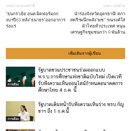
บทความก่อนหน้านี้
บทความถัดไป
“ธนกร”เย้ย อนค.ผิดฟอร์มถก
นำร่องจังหวัดอุดรธานี! สภา
งบฯปี63 หลัง”ธนาธร”ออกอาการ
สตรีฯผนึกพลัง”พช.” รณรงค์ใส่
ร่อแร่
ผ้าไทยทั่วประเทศ หนุน
เศรษฐกิจชุมชนกว่า 9 พันล้าน
บทความที่เกี่ยวข้อง
เพิ่มเติมจากผู้เขียน
รัฐบาลชวนประชาชนร่วมออกแบบ
พ.ร.บ.การศึกษาแห่งชาติฉบับใหม่ เปิดเวที
รับฟังความเห็นออนไลน์กำหนดอนาคตการ
การเมือง
ศึกษาไทย 4 ก.ค. นี้
รัฐบาลเดินหน้ารับฟังความเห็นร่าง พรบ.กัญ
ชาฯ ถึง 1 ก.ค.นี้
การเมือง