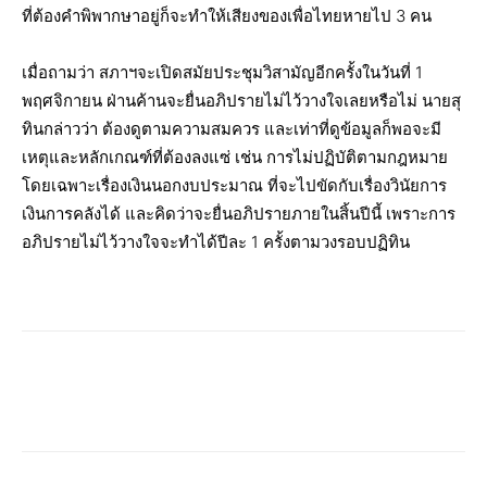
ที่ต้องคำพิพากษา​อยู่​ก็จะทำให้เสียงของเพื่อไทยหายไป​ 3 คน​
เมื่อถามว่า​ สภาฯจะเปิดสมัยประชุมวิสามัญอีกครั้งในวันที่​ 1
พฤศจิกายน​ ฝ่านค้านจะยื่นอภิปราย​ไม่ไว้วางใจ​เลยหรือไม่​ นายสุ
ทินกล่าวว่า​ ต้องดูตามความสมควร​ และเ​ท่าที่ดูข้อมูลก็พอจะมี
เหตุและหลักเกณฑ์​ที่ต้องลงแซ่​ เช่น​ การไม่ปฏิบัติตาม​กฎหมาย​
โดยเฉพาะ​เรื่องเงินนอกงบประมาณ​ ที่จะไปขัดกับเรื่องวินัยการ
เงินการคลังได้​ และคิดว่าจะยื่นอภิปราย​ภายในสิ้นปีนี้​ เพราะการ
อภิปราย​ไม่ไว้วางใจ​จะทำได้ปีละ​ 1 ครั้งตามวงรอบปฏิทิน​