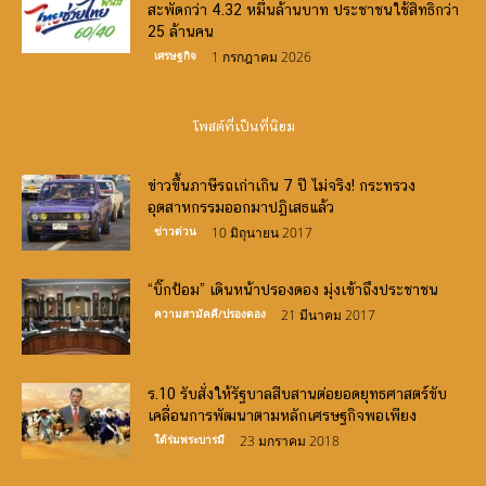
สะพัดกว่า 4.32 หมื่นล้านบาท ประชาชนใช้สิทธิกว่า
25 ล้านคน
เศรษฐกิจ
1 กรกฎาคม 2026
โพสต์ที่เป็นที่นิยม
ข่าวขึ้นภาษีรถเก่าเกิน 7 ปี ไม่จริง! กระทรวง
อุตสาหกรรมออกมาปฏิเสธแล้ว
ข่าวด่วน
10 มิถุนายน 2017
“บิ๊กป้อม” เดินหน้าปรองดอง มุ่งเข้าถึงประชาชน
ความสามัคคี/ปรองดอง
21 มีนาคม 2017
ร.10 รับสั่งให้รัฐบาลสืบสานต่อยอดยุทธศาสตร์ขับ
เคลื่อนการพัฒนาตามหลักเศรษฐกิจพอเพียง
ใต้ร่มพระบารมี
23 มกราคม 2018