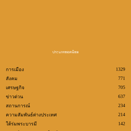
Canlı Bahis Siteleri
slot oyunları
demo slots
http://www.frinjemadrid.com/
casino siteleri
big bass
bonanza oyna
book of ra
bigger bass bonanza
crazy time
wild wild riches
ประเภทยอดนิยม
1329
การเมือง
771
สังคม
705
เศรษฐกิจ
637
ข่าวด่วน
234
สถานการณ์
214
ความสัมพันธ์ต่างประเทศ
142
ใต้ร่มพระบารมี