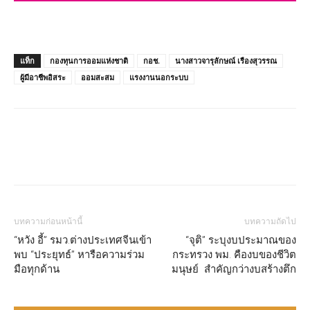
แท็ก
กองทุนการออมแห่งชาติ
กอช.
นางสาวจารุลักษณ์ เรืองสุวรรณ
ผู้มีอาชีพอิสระ
ออมสะสม
แรงงานนอกระบบ
บทความก่อนหน้านี้
บทความถัดไป
“หวัง อี้” รมว.ต่างประเทศจีนเข้า
“จุติ” ระบุงบประมาณของ
พบ “ประยุทธ์” หารือความร่วม
กระทรวง พม. คืองบของชีวิต
มือทุกด้าน
มนุษย์ สำคัญกว่างบสร้างตึก