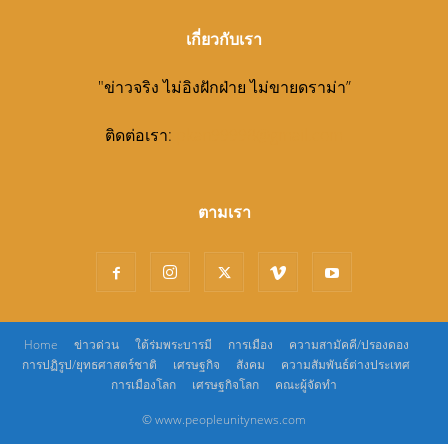
เกี่ยวกับเรา
"ข่าวจริง ไม่อิงฝักฝ่าย ไม่ขายดราม่า”
ติดต่อเรา:
pkan99998@gmail.com
ตามเรา
Home
ข่าวด่วน
ใต้ร่มพระบารมี
การเมือง
ความสามัคคี/ปรองดอง
การปฏิรูป/ยุทธศาสตร์ชาติ
เศรษฐกิจ
สังคม
ความสัมพันธ์ต่างประเทศ
การเมืองโลก
เศรษฐกิจโลก
คณะผู้จัดทำ
© www.peopleunitynews.com