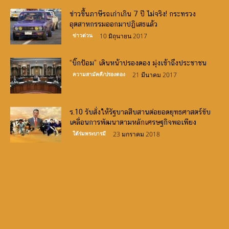
ข่าวขึ้นภาษีรถเก่าเกิน 7 ปี ไม่จริง! กระทรวง
อุตสาหกรรมออกมาปฏิเสธแล้ว
ข่าวด่วน
10 มิถุนายน 2017
“บิ๊กป้อม” เดินหน้าปรองดอง มุ่งเข้าถึงประชาชน
ความสามัคคี/ปรองดอง
21 มีนาคม 2017
ร.10 รับสั่งให้รัฐบาลสืบสานต่อยอดยุทธศาสตร์ขับ
เคลื่อนการพัฒนาตามหลักเศรษฐกิจพอเพียง
ใต้ร่มพระบารมี
23 มกราคม 2018
Canlı Bahis Siteleri
slot oyunları
demo slots
http://www.frinjemadrid.com/
casino siteleri
big bass
bonanza oyna
book of ra
bigger bass bonanza
crazy time
wild wild riches