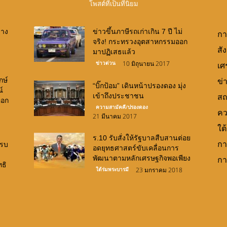
โพสต์ที่เป็นที่นิยม
่าง
ข่าวขึ้นภาษีรถเก่าเกิน 7 ปี ไม่
กา
จริง! กระทรวงอุตสาหกรรมออก
สั
มาปฏิเสธแล้ว
ข่าวด่วน
10 มิถุนายน 2017
เศ
กษ์
ข่
“บิ๊กป้อม” เดินหน้าปรองดอง มุ่ง
์
เข้าถึงประชาชน
สถ
ออก
ความสามัคคี/ปรองดอง
คว
21 มีนาคม 2017
ใต
ร.10 รับสั่งให้รัฐบาลสืบสานต่อย
กา
ครบ
อดยุทธศาสตร์ขับเคลื่อนการ
พัฒนาตามหลักเศรษฐกิจพอเพียง
กา
ธิ
ใต้ร่มพระบารมี
23 มกราคม 2018
Canlı Bahis Siteleri
slot oyunları
demo slots
http://www.frinjemadrid.com/
casino siteleri