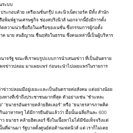
็นระบบ
ระกอบด้วย เครือเนชั่นกรุ๊ป และนิวเน็ตเวอร์ค มีทั้ง สำนัก
งสือพิมพ์ฐานเศรษฐกิจ ช่องสปริงนิวส์ นอกจากนี้ยังมีการตั้ง
ความน่าเชื่อถือในเครือของเนชั่น ซึ่งกรรมการผู้ก่อตั้ง
นาย สนธิญาณ ชื่นฤทัยในธรรม ซึ่งคนเหล่านี้เป็นผู้บริหาร
ม่มีอำนาจรัฐ ขณะที่เราพบรูปแบบการนำเสนอข่าว ที่เป็นอันตราย
ลในเพจข่าวปลอม มาแผยแพร่ ก่อนจะนำไปเผยแพร่ในรายการ
าข่าวปลอมมีอยู่เยอะและเป็นอันตรายต่อสังคม แต่อย่างน้อย
่องทางที่เข้าถึงประชาชนมากที่สุด ตัวอย่างเช่น “ชำแหละ
ง” “ธนาธรอันตรายคล้ายฮิตเลอร์” หรือ “ธนาธรสารภาพคิด
ินอาหารหรู ได้มีการยืนยันแล้วว่า มื้อนั้นเฉลี่ยกินละ 600
ธนาธร คล้ายฮิตเลอร์ ซึ่งในเนื้อหาไม่ได้มีข้อเท็จจริงแต่
นที่ผ่านมา รัฐบาลตั้งศูนย์ต่อต้านเฟคนิวส์ แต่ เราก็ไม่เคย