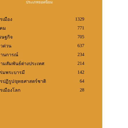
ประเภทยอดนิยม
1329
รเมือง
771
งคม
705
รษฐกิจ
637
าวด่วน
234
านการณ์
214
ามสัมพันธ์ต่างประเทศ
142
้ร่มพระบารมี
64
รปฏิรูป/ยุทธศาสตร์ชาติ
28
รเมืองโลก