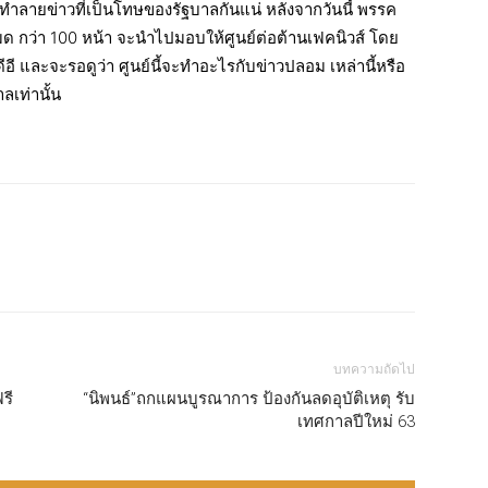
งแค่ทำลายข่าวที่เป็นโทษของรัฐบาลกันแน่ หลังจากวันนี้ พรรค
 กว่า 100 หน้า จะนำไปมอบให้ศูนย์ต่อต้านเฟคนิวส์ โดย
อี และจะรอดูว่า ศูนย์นี้จะทำอะไรกับข่าวปลอม เหล่านี้หรือ
ลเท่านั้น
บทความถัดไป
รี
“นิพนธ์”ถกแผนบูรณาการ ป้องกันลดอุบัติเหตุ รับ
เทศกาลปีใหม่ 63