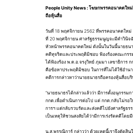
People Unity News : โฆษกพรรคอนาคตใหม่แถ
ถือหุ้นสื่อ
วันที่ 18 พฤศจิกายน 2562 ที่พรรคอนาคตใหม
ที่ 20 พฤศจิกายน ศาลรัฐธรรมนูญจะมีคำวินิจฉัยใ
หัวหน้าพรรคอนาคตใหม่ ดังนั้นในวันนี้นาย
คดีทุจริตและประพฤติมิชอบ ฟ้องร้องคณะกรรมก
ได้ฟ้องร้อง พ.ต.อ.จรงุวิทย์ ภุมมา เลขาธิการ ก
คือข้อหาประพฤติมิชอบ ในการที่ไม่ได้ใช้อำนา
คดีการกล่าวหาว่านายธนาธรถือครองหุ้นสื่อบริษั
“นายธนาธรได้กล่าวแล้วว่า มีการตั้งอนุกรรมการขึ
กกต.เพื่อดำเนินการต่อไป แต่ กกต.กลับไม่ร
การฯ แต่กลับรวบรัดและส่งคดีไปยังศาลรัฐธร
เป็นเหตุให้ชวนสงสัยได้ว่ามีการเร่งรัดคดีโดยม
น.ส.พรรณิการ์ กล่าวว่า ด้วยเหตุนี้เราจึงตัดส