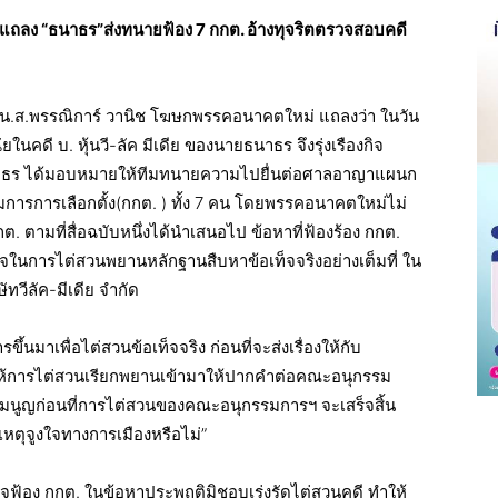
ลง “ธนาธร”ส่งทนายฟ้อง 7 กกต. อ้างทุจริตตรวจสอบคดี
่ น.ส.พรรณิการ์ วานิช โฆษกพรรคอนาคตใหม่ แถลงว่า ในวัน
นคดี บ. หุ้นวี-ลัค มีเดีย ของนายธนาธร จึงรุ่งเรืองกิจ
ธนาธร ได้มอบหมายให้ทีมทนายความไปยื่นต่อศาลอาญาแผนก
ารการเลือกตั้ง(กกต. ) ทั้ง 7 คน โดยพรรคอนาคตใหม่ไม่
กต. ตามที่สื่อฉบับหนึ่งได้นำเสนอไป ข้อหาที่ฟ้องร้อง กกต.
จในการไต่สวนพยานหลักฐานสืบหาข้อเท็จจริงอย่างเต็มที่ ใน
ทวีลัค-มีเดีย จำกัด
้นมาเพื่อไต่สวนข้อเท็จจริง ก่อนที่จะส่งเรื่องให้กับ
อให้การไต่สวนเรียกพยานเข้ามาให้ปากคำต่อคณะอนุกรรม
รมนูญก่อนที่การไต่สวนของคณะอนุกรรมการฯ จะเสร็จสิ้น
ีเหตุจูงใจทางการเมืองหรือไม่”
ินใจฟ้อง กกต. ในข้อหาประพฤติมิชอบเร่งรัดไต่สวนคดี ทำให้