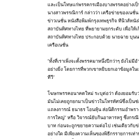
และเป็นโทษแก่พรรคกรเมืองบางพรรคอย่างเป
นางสาวพรรณิการ์ กล่าวว่า เครือข่ายของเนชั่น ป
ข่าวเนชั่น หนังสือพิมพ์กรุงเทพธุรกิจ ทีนิวส์หนั
สถาบันทิศทางไทย ที่พยายามยกระดับ เพื่อให้เกิด
สถาบันทิศทางไทย ประกอบด้วย นายฉาย บุนนาค 
เครือเนชั่น
“ทั้งที่เราเพิ่งจะตั้งพรรคมาหนึ่งปีกว่าๆ ยังไ
อย่างยิ่ง โดยการที่พวกเขาหยิบยกเอาข้อมู
ทีวี”
โฆษกพรรคอนาคตใหม่ ระบุต่อว่า ต้องยอมรับว่
มันไม่เคยถูกยกมาเป็นข่าวในโทรทัศน์ซึ่งเป็นช
แถลงการณ์ ธนาธร โอนหุ้น ส่อนิติกรรมอำพรา
การใหญ่” หรือ วิจารณ์ยับกินอาหารหรู ซึ่งกรณีก
บาท ก่อนจะถูกขยายความต่อไป เช่นเดียวกับข่าว 
อย่างใด มีเพียงความเห็นของพิธีกรรายการเท่านั้