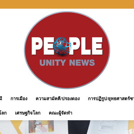
ทุจริตตรวจสอบคดีถือหุ้นสื่อ
มี
การเมือง
ความสามัคคี/ปรองดอง
การปฏิรูป/ยุทธศาสตร์ชา
peopleunitynews
โลก
เศรษฐกิจโลก
คณะผู้จัดทำ