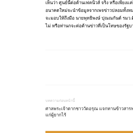
เห็นว่า ศูนย์นี้ต่อต้านเฟคนิวส์ จริง หรือเพีย
อนาคตใหม่จะนำข้อมูลจากเพจข่าวปลอมทั้งหมด
จะมอบให้ถึงมือ นายพุทธิพงษ์ ปุณณกันต์ รมว.ดี
ไม่ หรือท่านกจะต่อต้านข่าวที่เป็นโทษของรัฐบา
แบ่งปัน
บทความก่อนหน้านี้
ศาลพระเจ้าตากชาววัดอรุณ แจกทานข้าวสารฟ
แก่ผู้ยากไร้